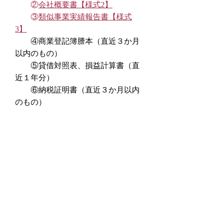
②
会社概要書【様式2】
③
類似事業実績報告書【様式
3】
④商業登記簿謄本（直近３か月
以内のもの）
⑤貸借対照表、損益計算書（直
近１年分）
⑥納税証明書（直近３か月以内
のもの）
⑦企画提案書【PDF】
⑧事業実施に係る経費の内訳が
わかる書類
提出先／静岡市ガストロノミーツー
リズム推進協議会
（一般財団法人静岡新食文
化共創機構内）